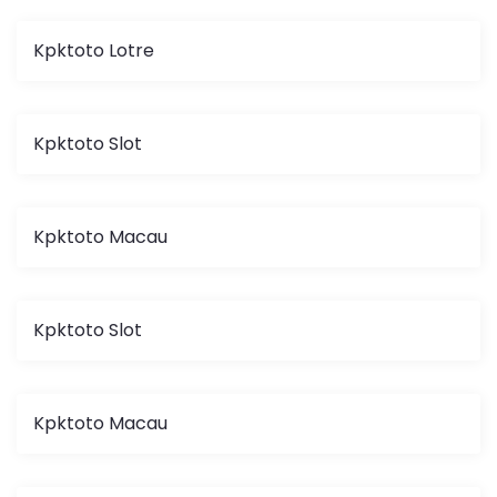
Kpktoto Lotre
Kpktoto Slot
Kpktoto Macau
Kpktoto Slot
Kpktoto Macau