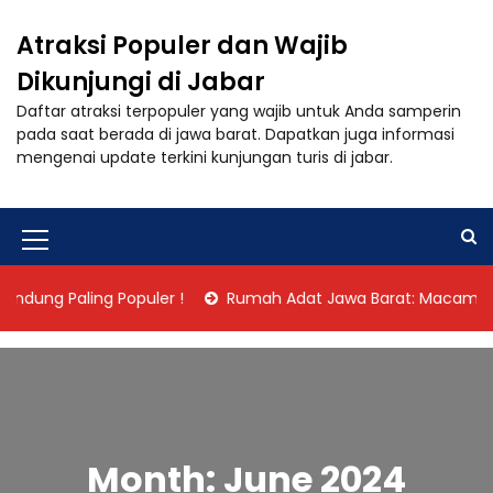
S
k
Atraksi Populer dan Wajib
i
Dikunjungi di Jabar
p
t
Daftar atraksi terpopuler yang wajib untuk Anda samperin
o
pada saat berada di jawa barat. Dapatkan juga informasi
c
mengenai update terkini kunjungan turis di jabar.
o
n
t
M
e
n
e
g Paling Populer !
Rumah Adat Jawa Barat: Macam, Ciri Kha
t
n
u
I
c
o
Month:
June 2024