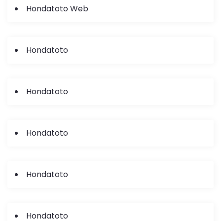
Hondatoto Web
Hondatoto
Hondatoto
Hondatoto
Hondatoto
Hondatoto