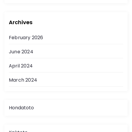
Archives
February 2026
June 2024
April 2024
March 2024
Hondatoto