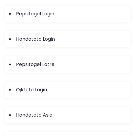
Pepsitogel Login
Hondatoto Login
Pepsitogel Lotre
Ojktoto Login
Hondatoto Asia