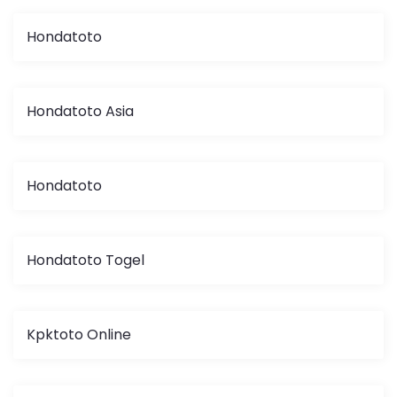
Hondatoto
Hondatoto Asia
Hondatoto
Hondatoto Togel
Kpktoto Online