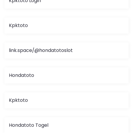
Kpktoto Login
Kpktoto
link.space/@hondatotoslot
Hondatoto
Kpktoto
Hondatoto Togel