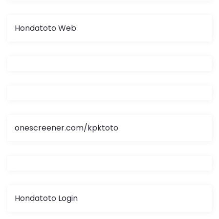
Hondatoto Web
onescreener.com/kpktoto
Hondatoto Login