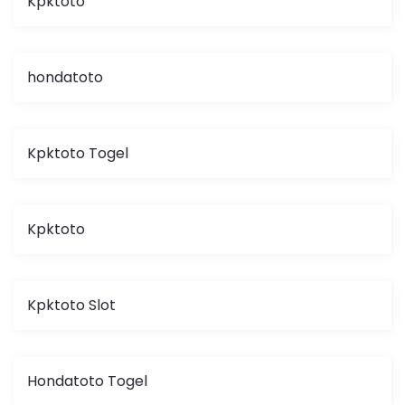
Kpktoto
hondatoto
Kpktoto Togel
Kpktoto
Kpktoto Slot
Hondatoto Togel