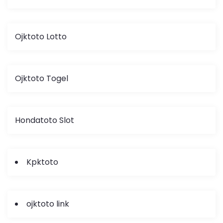
Ojktoto Lotto
Ojktoto Togel
Hondatoto Slot
Kpktoto
ojktoto link