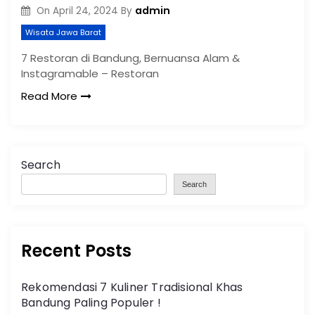
admin
On
April 24, 2024
By
Wisata Jawa Barat
7 Restoran di Bandung, Bernuansa Alam &
Instagramable – Restoran
Read More
Search
Search
Recent Posts
Rekomendasi 7 Kuliner Tradisional Khas
Bandung Paling Populer !