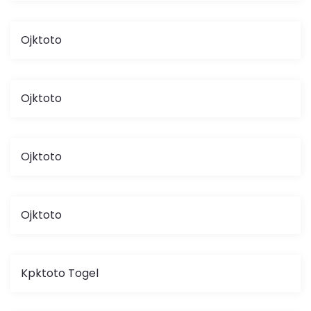
Ojktoto
Ojktoto
Ojktoto
Ojktoto
Kpktoto Togel