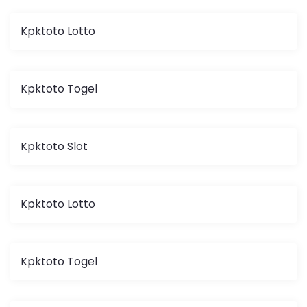
Kpktoto Lotto
Kpktoto Togel
Kpktoto Slot
Kpktoto Lotto
Kpktoto Togel