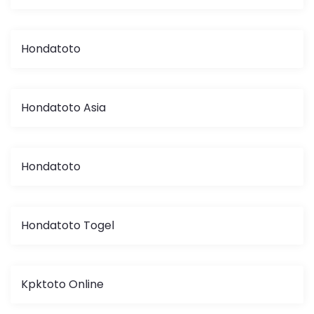
Hondatoto
Hondatoto Asia
Hondatoto
Hondatoto Togel
Kpktoto Online