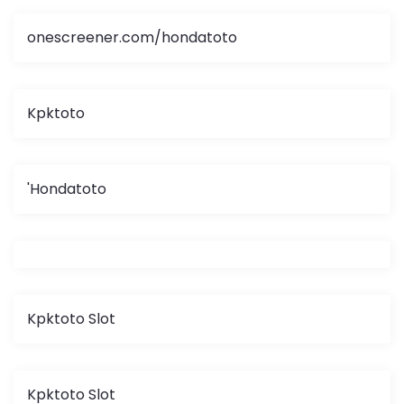
onescreener.com/hondatoto
Kpktoto
'Hondatoto
Kpktoto Slot
Kpktoto Slot