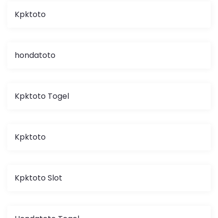
Kpktoto
hondatoto
Kpktoto Togel
Kpktoto
Kpktoto Slot