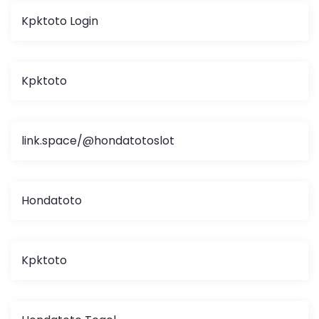
Kpktoto Login
Kpktoto
link.space/@hondatotoslot
Hondatoto
Kpktoto