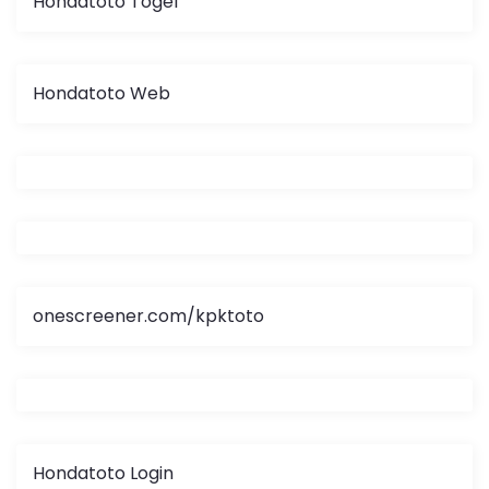
Hondatoto Togel
Hondatoto Web
onescreener.com/kpktoto
Hondatoto Login