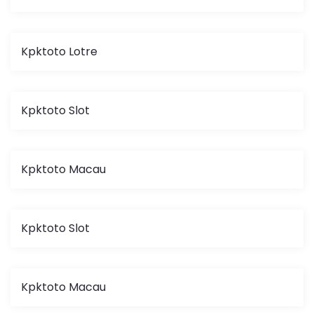
Kpktoto Lotre
Kpktoto Slot
Kpktoto Macau
Kpktoto Slot
Kpktoto Macau